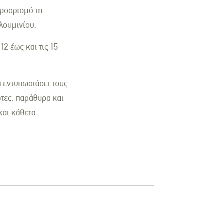
προορισμό τη
λουμινίου.
2 έως και τις 15
α εντυπωσιάσει τους
τες, παράθυρα και
και κάθετα