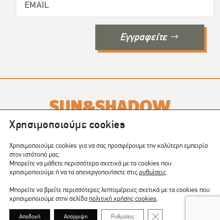
Εγγραφείτε
Χρησιμοποιούμε cookies
Το SUN & SHADOW είναι ένα περιοδικό που εκδίδεται σε
4
Χρησιμοποιούμε cookies για να σας προσφέρουμε την καλύτερη εμπειρία
τεύχη το χρόνο
.
στον ιστότοπό μας.
Μπορείτε να μάθετε περισσότερα σχετικά με τα cookies που
COPYRIGHT © 2024 | CREATED BY:
Shape
χρησιμοποιούμε ή να τα απενεργοποιήσετε στις
ρυθμίσεις
.
Μπορείτε να βρείτε περισσότερες λεπτομέρειες σχετικά με τα cookies που
χρησιμοποιούμε στην σελίδα
πολιτική χρήσης cookies
.
ΠΟΛΙΤΙΚΗ ΑΠΟΡΡΗΤΟΥ
|
COOKIES
ΚΛΕΊΣΙΜΟ ΤΟΥ COOKIE
Αποδοχή
Απόρριψη
Ρυθμίσεις