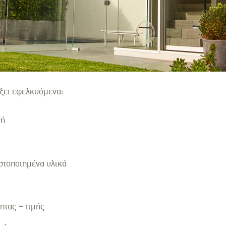
έξει εφελκυόμενα:
γή
ιστοποιημένα υλικά
ητας – τιμής