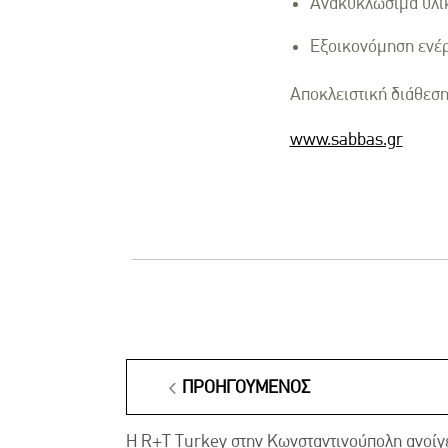
Ανακυκλώσιμα υλι
Εξοικονόμηση ενέ
Αποκλειστική διάθεση
www.sabbas.gr
ΠΡΟΗΓΟΎΜΕΝΟΣ
Η R+T Turkey στην Κωνσταντινούπολη ανοίγει