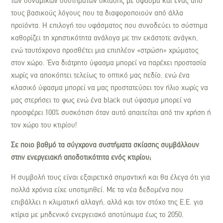
των δυναμικών συστημάτων σκίασης με ύφασμα και ένας από
τους βασικούς λόγους που τα διαφοροποιούν από άλλα
προϊόντα. Η επιλογή του υφάσματος που συνοδεύει το σύστημα
καθορίζει τη χρηστικότητα ανάλογα με την εκάστοτε ανάγκη,
ενώ ταυτόχρονα προσθέτει μια επιπλέον «στρώση» χρώματος
στον χώρο. Ένα διάτρητο ύφασμα μπορεί να παρέχει προστασία
χωρίς να αποκόπτει τελείως το οπτικό μας πεδίο, ενώ ένα
κλασικό ύφασμα μπορεί να μας προστατεύσει τον ήλιο χωρίς να
μας στερήσει το φως ενώ ένα black out ύφασμα μπορεί να
προσφέρει 100% συσκότιση όταν αυτό απαιτείται από την χρήση ή
τον χώρο του κτιρίου!
Σε ποιο βαθμό τα σύγχρονα συστήματα σκίασης συμβάλλουν
στην ενεργειακή αποδοτικότητα ενός κτιρίου;
Η συμβολή τους είναι εξαιρετικά σημαντική και θα έλεγα ότι για
πολλά χρόνια είχε υποτιμηθεί. Με τα νέα δεδομένα που
επιβάλλει η κλιματική αλλαγή, αλλά και τον στόχο της Ε.Ε. για
κτίρια με μηδενικό ενεργειακό αποτύπωμα έως το 2050,