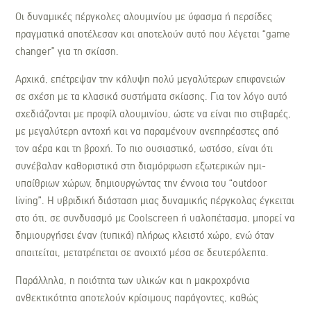
Οι δυναμικές πέργκολες αλουμινίου με ύφασμα ή περσίδες
πραγματικά αποτέλεσαν και αποτελούν αυτό που λέγεται “game
changer” για τη σκίαση.
Αρχικά, επέτρεψαν την κάλυψη πολύ μεγαλύτερων επιφανειών
σε σχέση με τα κλασικά συστήματα σκίασης. Για τον λόγο αυτό
σχεδιάζονται με προφίλ αλουμινίου, ώστε να είναι πιο στιβαρές,
με μεγαλύτερη αντοχή και να παραμένουν ανεπηρέαστες από
τον αέρα και τη βροχή. Το πιο ουσιαστικό, ωστόσο, είναι ότι
συνέβαλαν καθοριστικά στη διαμόρφωση εξωτερικών ημι-
υπαίθριων χώρων, δημιουργώντας την έννοια του “outdoor
living”. Η υβριδική διάσταση μιας δυναμικής πέργκολας έγκειται
στο ότι, σε συνδυασμό με Coolscreen ή υαλοπέτασμα, μπορεί να
δημιουργήσει έναν (τυπικά) πλήρως κλειστό χώρο, ενώ όταν
απαιτείται, μετατρέπεται σε ανοιχτό μέσα σε δευτερόλεπτα.
Παράλληλα, η ποιότητα των υλικών και η μακροχρόνια
ανθεκτικότητα αποτελούν κρίσιμους παράγοντες, καθώς