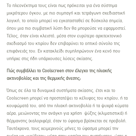
Το πλεονέκτημα τους είναι πως πρόκειται για ένα σύστημα
μικρότερου όγκου, με πιο συμπαγή και τετράγωνη σχεδιαστική
λογική, το οποίο μπορεί να εγκατασταθεί σε δύσκολα σημεία,
όπου μια πιο συμβατική λύση δεν θα μπορούσε να εφαρμοστεί.
Τέλος, όταν είναι κλειστό, μέσα στον ευρύτερο αρχιτεκτονικό
σχεδιασμό του κτιρίου δεν επιβαρύνει το οπτικό σύνολο της
επιφάνειάς του. Εν κατακλείδι συμπληρώνουν ένα κενό που
υπήρχε στις ήδη υπάρχουσες λύσεις σκίασης.
Πώς συμβάλλει το Coolscreen στον έλεγχο της ηλιακής
ακτινοβολίας και της θερμικής άνεσης;
Όπως σε όλα τα δυναμικά συστήματα σκίασης, έτσι και το
Coolscreen μπoρεί να προστατέψει το κέλυφος του κτιρίου, ή τα
κουφώματά του, από την ηλιακή ακτινοβολία ή τα ψυχρά κύματα
αέρα, μειώνοντας την ανάγκη για χρήση ψύξης (κλιματιστικά) ή
θέρμανσης (καλοριφέρ), όταν το ύφασμα βρίσκεται σε προβολή.
Ταυτόχρονα, τους χειμερινούς μήνες το ύφασμα μπορεί την
ημέρα να «κρύβεται» μέσα στην κασέτα του συστήματος, ώστε η