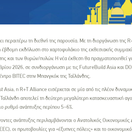
ύει περαιτέρω τη διεθνή της παρουσία. Με τη διοργάνωση της R
 η έβδομη εκδήλωση στο χαρτοφυλάκιο της εκθεσιακής συμμαχί
ης και των θυρών/πυλών. Η νέα έκθεση θα πραγματοποιηθεί γ
εμβρίου 2026, σε συνδιοργάνωση με τις FutureBuild Asia και 
κέντρο BITEC στην Μπανγκόκ της Ταϊλάνδης.
t Asia, η R+T Alliance εισέρχεται σε μία από τις πλέον δυναμ
 Ταϊλάνδη αποτελεί τη δεύτερη μεγαλύτερη κατασκευαστική αγ
ιο ρυθμό ανάπτυξης περίπου 5–6%.
οντες ανάπτυξης περιλαμβάνονται ο Ανατολικός Οικονομικός 
EEC), οι πρωτοβουλίες για «έξυπνες πόλεις» και το οικονομικό