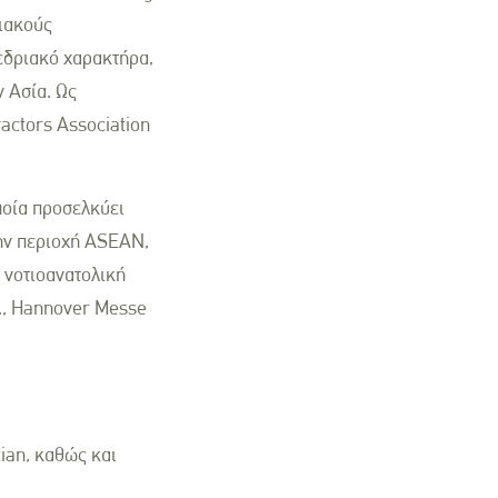
ειακούς
εδριακό χαρακτήρα,
 Ασία. Ως
ractors Association
ποία προσελκύει
ην περιοχή ASEAN,
 νοτιοανατολική
d., Hannover Messe
tian, καθώς και