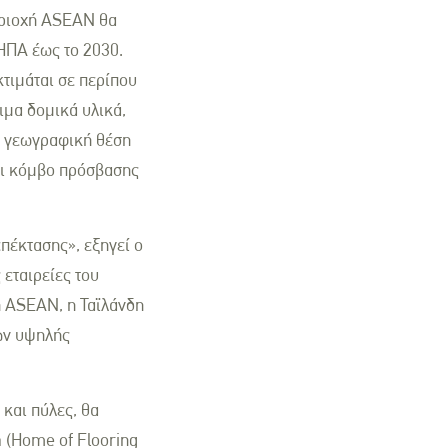
εριοχή ASEAN θα
 ΗΠΑ έως το 2030.
τιμάται σε περίπου
ιμα δομικά υλικά,
ή γεωγραφική θέση
σει κόμβο πρόσβασης
πέκτασης», εξηγεί ο
 εταιρείες του
ή ASEAN, η Ταϊλάνδη
ών υψηλής
και πύλες, θα
 (Home of Flooring