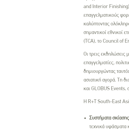
and Interior Finishin
επαγγελματικούς φορε
καλύπτοντας ολόκληρο
σημαντικοί εθνικοί ετ
(TCA), το Council of 
Οι τρεις εκδηλώσεις 
επαγγελματίες, πολιτ
δημιουργώντας ταυτόχ
ασιατική αγορά. Τη δ
και GLOBUS Events, σ
Η R+T South-East Asi
Συστήματα σκίαση
τεχνικά υφάσματα κ