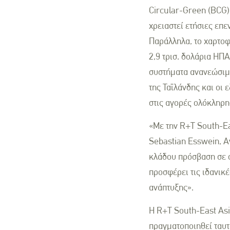
Circular-Green (BCG)
χρειαστεί ετήσιες επ
Παράλληλα, το χαρτοφ
2,9 τρισ. δολάρια ΗΠΑ
συστήματα ανανεώσιμω
της Ταϊλάνδης και οι
στις αγορές ολόκληρη
«Με την R+T South-Ea
Sebastian Esswein, Αν
κλάδου πρόσβαση σε ό
προσφέρει τις ιδανικ
ανάπτυξης».
Η R+T South-East Asi
πραγματοποιηθεί ταυτ