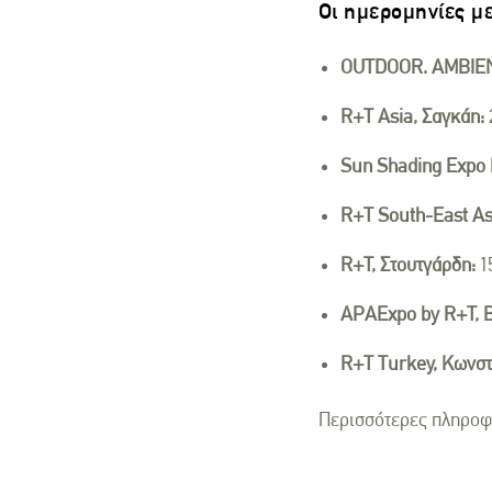
Οι ημερομηνίες με
OUTDOOR. AMBIENT
R+T Asia, Σαγκάη:
Sun Shading Expo 
R+T South-East As
R+T, Στουτγάρδη:
1
APAExpo by R+T, Β
R+T Turkey, Κωνστ
Περισσότερες πληροφο