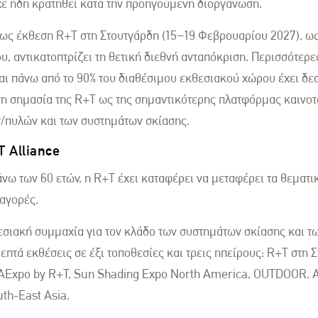
ε ήδη κρατηθεί κατά την προηγούμενη διοργάνωση.
ς έκθεση R+T στη Στουτγάρδη (15–19 Φεβρουαρίου 2027), ως
, αντικατοπτρίζει τη θετική διεθνή ανταπόκριση. Περισσότερε
αι πάνω από το 90% του διαθέσιμου εκθεσιακού χώρου έχει δεσ
η σημασία της R+T ως της σημαντικότερης πλατφόρμας καινοτο
/πυλών και των συστημάτων σκίασης.
T Alliance
άνω των 60 ετών, η R+T έχει καταφέρει να μεταφέρει τα θεματι
 αγορές.
θεσιακή συμμαχία για τον κλάδο των συστημάτων σκίασης και 
πτά εκθέσεις σε έξι τοποθεσίες και τρεις ηπείρους: R+T στη 
PAExpo by R+T, Sun Shading Expo North America, OUTDOOR.
th-East Asia.