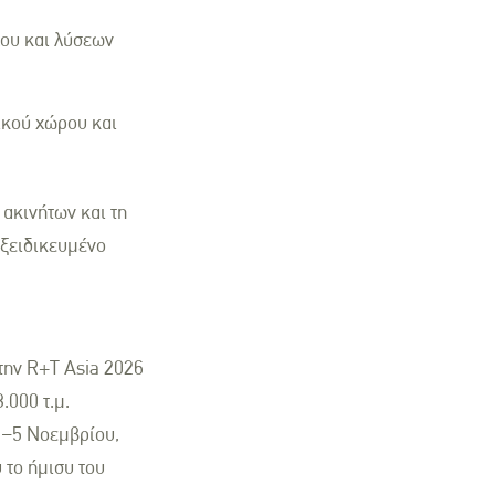
ου και λύσεων
ικού χώρου και
 ακινήτων και τη
εξειδικευμένο
 την R+T Asia 2026
.000 τ.μ.
3–5 Νοεμβρίου,
 το ήμισυ του