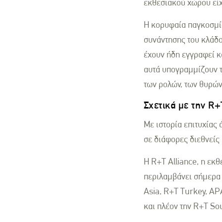
εκθεσιακού χώρου είχ
Η κορυφαία παγκοσμίω
συνάντησης του κλάδου
έχουν ήδη εγγραφεί κ
αυτά υπογραμμίζουν τ
των ρολών, των θυρών
Σχετικά με την R+
Με ιστορία επιτυχίας 
σε διάφορες διεθνείς
Η R+T Alliance, η εκ
περιλαμβάνει σήμερα ε
Asia, R+T Turkey, A
και πλέον την R+T Sou