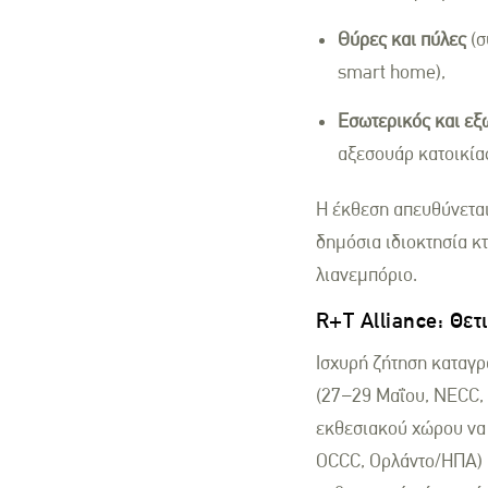
Θύρες και πύλες
(σ
smart home),
Εσωτερικός και εξ
αξεσουάρ κατοικίας
Η έκθεση απευθύνεται
δημόσια ιδιοκτησία κτ
λιανεμπόριο.
R+T Alliance: Θετ
Ισχυρή ζήτηση καταγρά
(27–29 Μαΐου, NECC, Σ
εκθεσιακού χώρου να
OCCC, Ορλάντο/ΗΠΑ) π