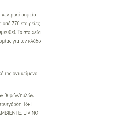
 κεντρικό σημείο
ς από 770 εταιρείες
μευθεί. Τα στοιχεία
μίας για τον κλάδο
κά της αντικείμενα
των θυρών/πυλών,
Στουτγάρδη, R+T
 AMBIENTE. LIVING