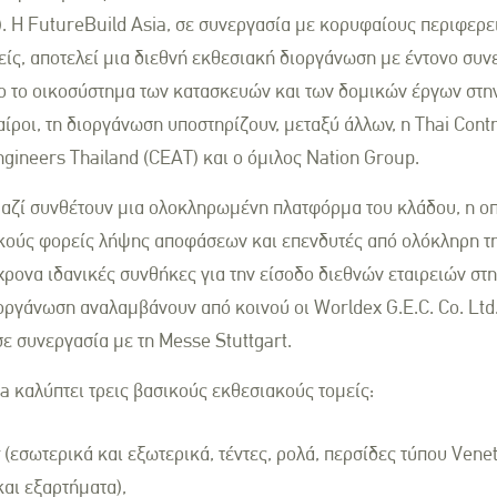
g). Η FutureBuild Asia, σε συνεργασία με κορυφαίους περιφερ
ίς, αποτελεί μια διεθνή εκθεσιακή διοργάνωση με έντονο συν
 το οικοσύστημα των κατασκευών και των δομικών έργων στην
αίροι, τη διοργάνωση υποστηρίζουν, μεταξύ άλλων, η Thai Cont
Engineers Thailand (CEAT) και ο όμιλος Nation Group.
μαζί συνθέτουν μια ολοκληρωμένη πλατφόρμα του κλάδου, η ο
ικούς φορείς λήψης αποφάσεων και επενδυτές από ολόκληρη τ
ρονα ιδανικές συνθήκες για την είσοδο διεθνών εταιρειών στη
ιοργάνωση αναλαμβάνουν από κοινού οι Worldex G.E.C. Co. Lt
ε συνεργασία με τη Messe Stuttgart.
a καλύπτει τρεις βασικούς εκθεσιακούς τομείς:
ς
(εσωτερικά και εξωτερικά, τέντες, ρολά, περσίδες τύπου Vene
αι εξαρτήματα),