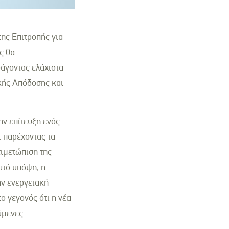
ης Επιτροπής για
ς θα
άγοντας ελάχιστα
ακής Απόδοσης και
ην επίτευξη ενός
 παρέχοντας τα
τιμετώπιση της
υτό υπόψη, η
ην ενεργειακή
ο γεγονός ότι η νέα
ύμενες