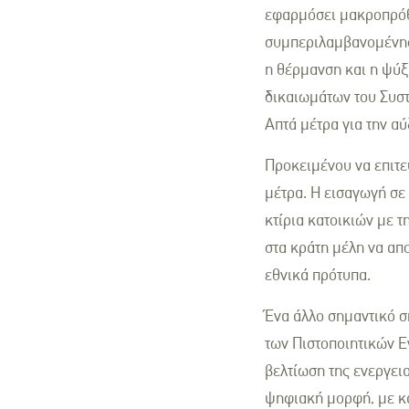
εφαρμόσει μακροπρόθε
συμπεριλαμβανομένης 
η θέρμανση και η ψύξ
δικαιωμάτων του Συσ
Απτά μέτρα για την α
Προκειμένου να επιτε
μέτρα. Η εισαγωγή σε
κτίρια κατοικιών με 
στα κράτη μέλη να απ
εθνικά πρότυπα.
Ένα άλλο σημαντικό ση
των Πιστοποιητικών Ε
βελτίωση της ενεργει
ψηφιακή μορφή, με κα