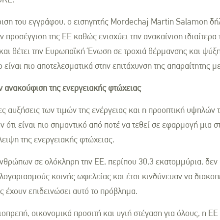
ριση του εγγράφου, ο εισηγητής Mordechaj Martin Salamon δ
ν προσέγγιση της ΕΕ καθώς ενισχύει την ανακαίνιση ιδιαίτερα τ
 και θέτει την Ευρωπαϊκή Ένωση σε τροχιά θέρμανσης και ψύξ
 είναι πιο αποτελεσματικά στην επιτάχυνση της απαραίτητης μ
ην ανακούφιση της ενεργειακής φτώχειας
ς αυξήσεις των τιμών της ενέργειας και η προοπτική υψηλών 
ότι είναι πιο σημαντικό από ποτέ να τεθεί σε εφαρμογή μια στ
λειψη της ενεργειακής φτώχειας.
 ανθρώπων σε ολόκληρη την ΕΕ, περίπου 30,3 εκατομμύρια, δεν
λογαριασμούς κοινής ωφελείας και έτσι κινδύνευαν να διακοπε
ις έχουν επιδεινώσει αυτό το πρόβλημα.
ιοπρεπή, οικονομικά προσιτή και υγιή στέγαση για όλους, η ΕΕ