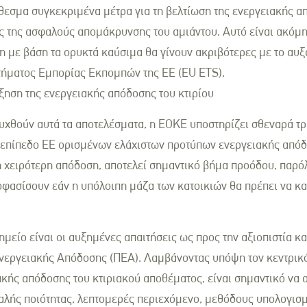
σμα συγκεκριμένα μέτρα για τη βελτίωση της ενεργειακής απ
της ασφαλούς απομάκρυνσης του αμιάντου. Αυτό είναι ακόμη 
η με βάση τα ορυκτά καύσιμα θα γίνουν ακριβότερες με το αυ
τήματος Εμπορίας Εκπομπών της ΕΕ (EU ETS).
ύξηση της ενεργειακής απόδοσης του κτιρίου
υχθούν αυτά τα αποτελέσματα, η ΕΟΚΕ υποστηρίζει σθεναρά τρ
 επίπεδο ΕΕ ορισμένων ελάχιστων προτύπων ενεργειακής απόδο
τη χειρότερη απόδοση, αποτελεί σημαντικό βήμα προόδου, παρό
οφασίσουν εάν η υπόλοιπη μάζα των κατοικιών θα πρέπει να κα
μείο είναι οι αυξημένες απαιτήσεις ως προς την αξιοπιστία κα
νεργειακής Απόδοσης (ΠΕΑ). Λαμβάνοντας υπόψη τον κεντρικό
ακής απόδοσης του κτιριακού αποθέματος, είναι σημαντικό να 
λής ποιότητας, λεπτομερές περιεχόμενο, μεθόδους υπολογισμο