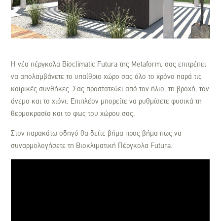
Η νέα πέργκολα Bioclimatic Futura της Metaform, σας επιτρέπει
να απολαμβάνετε το υπαίθριο χώρο σας όλο το χρόνο παρά τις
καιρικές συνθήκες. Σας προστατεύει από τον ήλιο, τη βροχή, τον
άνεμο και το χιόνι. Επιπλέον μπορείτε να ρυθμίσετε φυσικά τη
θερμοκρασία και το φως του χώρου σας.
Στον παρακάτω οδηγό θα δείτε βήμα προς βήμα πως να
συναρμολογήσετε τη Βιοκλιματική Πέργκολα Futura.