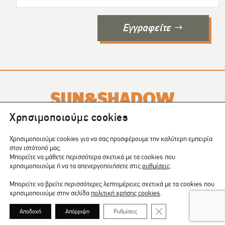
Εγγραφείτε
Χρησιμοποιούμε cookies
Το SUN & SHADOW είναι ένα περιοδικό που εκδίδεται σε
4
Χρησιμοποιούμε cookies για να σας προσφέρουμε την καλύτερη εμπειρία
τεύχη το χρόνο
.
στον ιστότοπό μας.
Μπορείτε να μάθετε περισσότερα σχετικά με τα cookies που
COPYRIGHT © 2024 | CREATED BY:
Shape
χρησιμοποιούμε ή να τα απενεργοποιήσετε στις
ρυθμίσεις
.
Μπορείτε να βρείτε περισσότερες λεπτομέρειες σχετικά με τα cookies που
χρησιμοποιούμε στην σελίδα
πολιτική χρήσης cookies
.
ΠΟΛΙΤΙΚΗ ΑΠΟΡΡΗΤΟΥ
|
COOKIES
ΚΛΕΊΣΙΜΟ ΤΟΥ COOKIE
Αποδοχή
Απόρριψη
Ρυθμίσεις