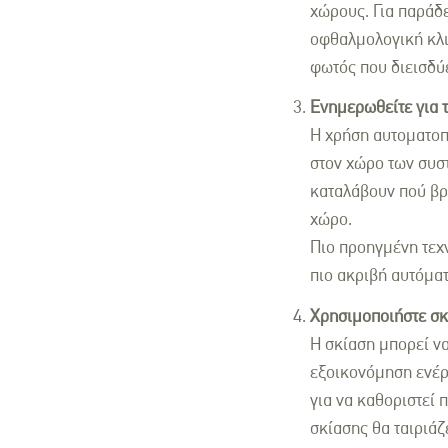
χώρους. Για παράδε
οφθαλμολογική κλι
φωτός που διεισδύε
Ενημερωθείτε για 
Η χρήση αυτοματοπ
στον χώρο των συσ
καταλάβουν πού βρί
χώρο.
Πιο προηγμένη τεχν
πιο ακριβή αυτόματ
Χρησιμοποιήστε σκί
Η σκίαση μπορεί να
εξοικονόμηση ενέργ
για να καθοριστεί π
σκίασης θα ταιριάζε