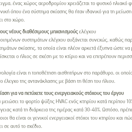
ιγμα, ένας χώρος αεροδρομίου χρειάζεται το φυσικό ηλιακό φ
νική όπου ένα σύστημα σκίασης θα ήταν ιδανικό για τη μείωση
ι στο χώρο.
τους νέους διαθέσιμους μηχανισμούς
ελέγχου
οιημένων συστημάτων ελέγχου αυξάνεται συνεχώς, καθώς παρα
τημάτων σκίασης, τα οποία είναι πλέον αρκετά έξυπνα ώστε να
σκεται ο ήλιος σε σχέση με το κτίριο και να επιτρέπουν περισ
ολογία είναι η τοποθέτηση αισθητήρων στο παράθυρο, οι οποίο
ο έλεγχο της αντανάκλασης με βάση τη θέση του ήλιου.
αση για να πετύχετε τους ενεργειακούς στόχους του έργου
 μειώσει το φορτίο ψύξης HVAC ενός κτηρίου κατά περίπου 10%
ειας κατά τη διάρκεια της ημέρας κατά 30-40%. Ωστόσο, πρέπ
οιοι θα είναι οι γενικοί ενεργειακοί στόχοι του κτηρίου και π
ι σε αυτό το σχέδιο.