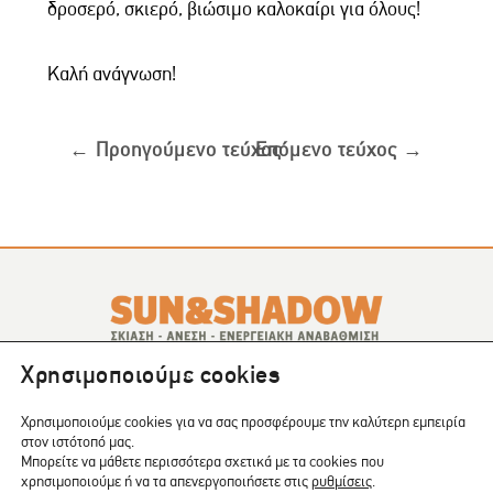
δροσερό, σκιερό, βιώσιμο καλοκαίρι για όλους!
Καλή ανάγνωση!
←
Προηγούμενο τεύχος
Επόμενο τεύχος
→
Χρησιμοποιούμε cookies
Το SUN & SHADOW είναι ένα περιοδικό που εκδίδεται
σε
4 τεύχη το χρόνο
.
Χρησιμοποιούμε cookies για να σας προσφέρουμε την καλύτερη εμπειρία
στον ιστότοπό μας.
Μπορείτε να μάθετε περισσότερα σχετικά με τα cookies που
COPYRIGHT © 2024 | CREATED BY:
Shape
χρησιμοποιούμε ή να τα απενεργοποιήσετε στις
ρυθμίσεις
.