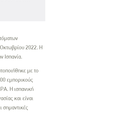
υτόματων
 Οκτωβρίου 2022. Η
ν Ισπανία.
ατοποιήθηκε με το
500 εμπορικούς
APA. Η ισπανική
ασίας και είναι
ι σημαντικές