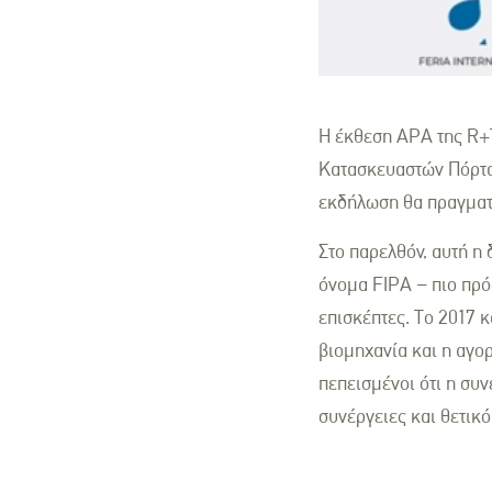
Η έκθεση APA της R+T
Κατασκευαστών Πόρτας
εκδήλωση θα πραγματο
Στο παρελθόν, αυτή η
όνομα FIPA – πιο πρό
επισκέπτες. Το 2017 κ
βιομηχανία και η αγο
πεπεισμένοι ότι η συ
συνέργειες και θετικό