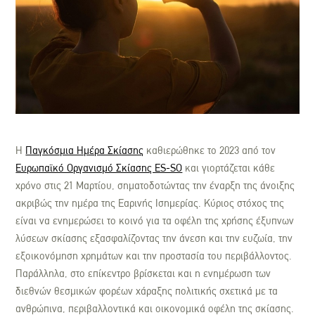
Η
Παγκόσμια Ημέρα Σκίασης
καθιερώθηκε το 2023 από τον
Ευρωπαϊκό Οργανισμό Σκίασης ES-SO
και γιορτάζεται κάθε
χρόνο στις
21 Μαρτίου
, σηματοδοτώντας την έναρξη της άνοιξης
ακριβώς την ημέρα της Εαρινής Ισημερίας.
Κύριος στόχος της
είναι να ενημερώσει το κοινό για τα οφέλη της χρήσης έξυπνων
λύσεων σκίασης εξασφαλίζοντας την άνεση και την ευζωία, την
εξοικονόμηση χρημάτων και την προστασία του περιβάλλοντος
.
Παράλληλα, στο επίκεντρο βρίσκεται και
η ενημέρωση των
διεθνών θεσμικών φορέων χάραξης πολιτικής σχετικά με τα
ανθρώπινα, περιβαλλοντικά και οικονομικά οφέλη της σκίασης
.