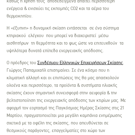
καθώς η χρήση τους αποδεδειγμένα απαιτεί περισσότερη
ενέργεια & ενισχύει τις εκπομπές CO2 και τα αέρια του
θερμοκηπίου.
Η «έξυπνη» η δυναμική σκίαση εντάσσεται σε ένα σύστημα
κτηριακού ελέγχου που μπορεί να διαχειριστεί μέσω
αισθητήρων τη θερμότητα και το φως ώστε να επιτευχθούν τα
υψηλότερα δυνατά επίπεδα ενεργειακής απόδοσης.
Ο πρόεδρος του
Συνδέσμου Ελληνικών Επιχειρήσεων Σκίασης
,
Γιώργος Παπαμιχαήλ επισημαίνει: Σε ένα κόσμο που η
κλιματική αλλαγή και οι επιπτώσεις της θα μας απασχολούν
ολοένα και περισσότερο, τα προϊόντα & συστήματα ηλιακής
σκίασης έχουν σημαντική συνεισφορά στην αειφορία & την
βελτιστοποίηση της ενεργειακής απόδοσης των κτιρίων μας. Με
αφορμή τον εορτασμό της Παγκόσμιας Ημέρας Σκίασης στις 21
Μαρτίου, πραγματοποιείται μια μεγάλη καμπάνια ενημέρωσης
σχετικά με τα οφέλη της σκίασης, που απευθύνεται σε
θεσμικούς παράγοντες, επαγγελματίες στο χώρο των