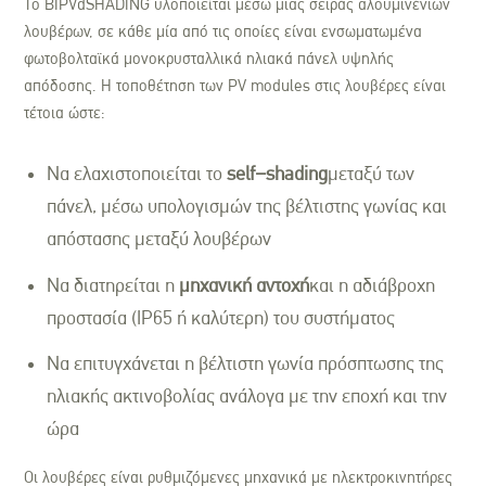
Το BIPVdSHADING υλοποιείται μέσω μιας σειράς αλουμινένιων
λουβέρων, σε κάθε μία από τις οποίες είναι ενσωματωμένα
φωτοβολταϊκά μονοκρυσταλλικά ηλιακά πάνελ υψηλής
απόδοσης. Η τοποθέτηση των PV modules στις λουβέρες είναι
τέτοια ώστε:
Να ελαχιστοποιείται το
self
–
shading
μεταξύ των
πάνελ, μέσω υπολογισμών της βέλτιστης γωνίας και
απόστασης μεταξύ λουβέρων
Να διατηρείται η
μηχανική αντοχή
και η αδιάβροχη
προστασία (IP65 ή καλύτερη) του συστήματος
Να επιτυγχάνεται η βέλτιστη γωνία πρόσπτωσης της
ηλιακής ακτινοβολίας ανάλογα με την εποχή και την
ώρα
Οι λουβέρες είναι ρυθμιζόμενες μηχανικά με ηλεκτροκινητήρες