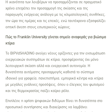
Η ικανότητα των λουβέρων να προσαρμόζονται σε πραγματικό
χρόνο επιτρέπει την προσαρμογή της σκίασης και της
παραγωγής ενέργειας ανάλογα με τις κλιματολογικές συνθήκες,
την ώρα της ημέρας και τις εποχές, ενώ ταυτόχρονα εξασφαλίζει
οπτική άνεση στους εσωτερικούς χώρους.
Πώς το
Franklin
University
γίνεται σημείο αναφοράς για βιώσιμα
κτίρια
Το BIPVdSHADING ανοίγει νέους ορίζοντες για την ενσωμάτωση
ενεργειακών συστημάτων σε κτίρια, προσφέροντας όχι μόνο
λειτουργική σκίαση αλλά και ενεργειακή αυτονομία. Η
δυνατότητα αυτόματης προσαρμογής καθιστά το σύστημα
ιδανικό για γραφεία, πανεπιστήμια, εμπορικά κέντρα και κτίρια
με μεγάλες γυάλινες προσόψεις, όπου ο έλεγχος του φωτισμού
και της θερμοκρασίας παίζει καίριο ρόλο.
Επιπλέον, η χρήση ψηφιακών διδύμων δίνει τη δυνατότητα στο
προσωπικό συντήρησης και διαχείρισης να λαμβάνει