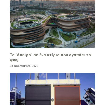
Το “άπειρο” σε ένα κτίριο που αγαπάει το
φως
28 ΝΟΕΜΒΡΊΟΥ, 2022