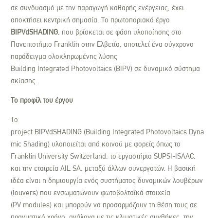
σε συνδυασμό με την παραγωγή καθαρής ενέργειας, έχει
αποκτήσει κεντρική σημασία. Το πρωτοποριακό έργο
BIPVdSHADING
, που βρίσκεται σε φάση υλοποίησης στο
Πανεπιστήμιο Franklin στην Ελβετία, αποτελεί ένα σύγχρονο
παράδειγμα ολοκληρωμένης λύσης
Building Integrated Photovoltaics (BIPV) σε δυναμικό σύστημα
σκίασης.
Το προφίλ του έργου
Το
project BIPVdSHADING (Building Integrated Photovoltaics Dyna
mic Shading) υλοποιείται από κοινού με φορείς όπως το
Franklin University Switzerland, το εργαστήριο SUPSI-ISAAC,
και την εταιρεία AIL SA, μεταξύ άλλων συνεργατών. Η βασική
ιδέα είναι η δημιουργία ενός συστήματος δυναμικών λουβέρων
(louvers) που ενσωματώνουν φωτοβολταϊκά στοιχεία
(PV modules) και μπορούν να προσαρμόζουν τη θέση τους σε
πραγματικό χρόνο, ανάλογα με τις κλιματικές συνθήκες, την