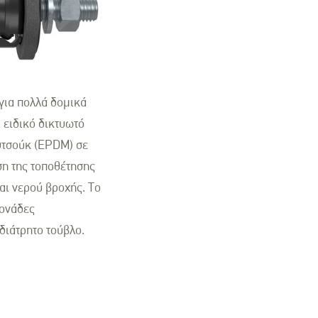
 για πολλά δομικά
 ειδικό δικτυωτό
ουτσούκ (EPDM) σε
η της τοποθέτησης
αι νερού βροχής. Το
μονάδες
διάτρητο τούβλο.