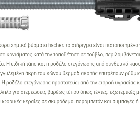
ορα χημικά βύσματα fischer, το στήριγμα είναι πιστοποιημένο
ηση κονιάματος κατά την τοποθέτηση σε τούβλο, περιλαμβάνεται
ία. Η ειδική τάπα και η ροδέλα στεγάνωσης από συνθετικό κα
ογγυλεμένη άκρη του κώνου θερμοδιακοπής επιτρέπουν ρύθμισ
. Η ροδέλα στεγάνωσης προστατεύει από την εισροή υγρασίας κ
άλληλο για στερεώσεις βαρέως τύπου όπως τέντες, εξωτερικές 
ρυφορικές κεραίες σε σκυρόδεμα, πορομπετόν και συμπαγές ή 