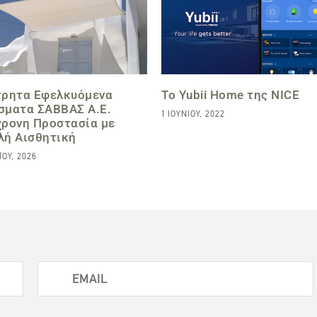
τρητα Εφελκυόμενα
Το Yubii Home της NICE
σματα ΣΑΒΒΑΣ Α.Ε.
1 ΙΟΥΝΊΟΥ, 2022
χρονη Προστασία με
λή Αισθητική
̈́ΟΥ, 2026