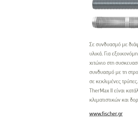
Σε συνδυασμό με διάφ
υλικά. Για εξοικονόμ
χιτώνιο στη συσκευασ
συνδυασμό με τη στρ
σε κεκλιμένες τρύπες
TherMax II είναι κατ
κλιματιστικών και δο
www.fischer.gr