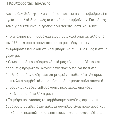
Η Κουλτούρα της Πρόληψης
Κανείς δεν θέλει φυσικά να πάθει ατύχημα ή να υποβαθμιστεί η
υγεία του αλλά δυστυχώς τα ατυχήματα συμβαίνουν. Γιατί όμως;
Απλά γιατί έτσι είναι ο τρόπος που σκεφτόμαστε και εξηγώ:
• Το ατύχημα και η ασθένεια είναι (ευτυχώς) σπάνια, αλλά από
την άλλη πλευρά η σπανιότητα αυτή μας οδηγεί στο να μη
σκεφτόμαστε καθόλου ότι κάτι μπορεί να συμβεί σε μας ή στους
γύρω μας.
• Θεωρούμε ότι η καθημερινότητά μας είναι αμετάβλητη και
απολύτως προβλεπτή. Κανείς όταν σηκώνεται να πάει στη
δουλειά του δεν σκέφτεται ότι μπορεί να πάθει κάτι. Αν όμως
κάτι τελικά συμβεί, τότε πιστεύουμε ότι ήμαστε απλά άτυχοι ή
απρόσεκτοι και δεν εμβαθύνουμε περαιτέρω, άρα «δεν
μαθαίνουμε από τα λάθη μας».
• Τα μέτρα προστασίας τα λαμβάνουμε συνήθως αφού κάτι
δυσάρεστο συμβεί, όταν μάλιστα συνήθως είναι πολύ αργά και
σε κάποιες περιπτώσεις οι επιπτώσεις είναι μη αναστρέψιμες.