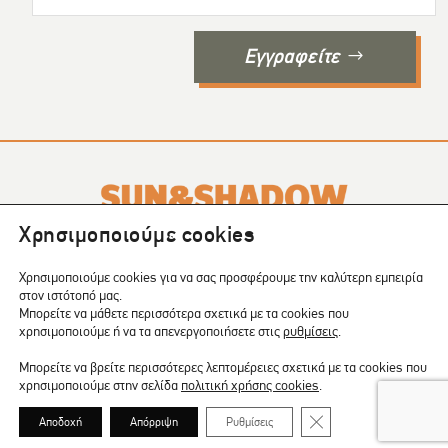
Εγγραφείτε
Χρησιμοποιούμε cookies
Το SUN & SHADOW είναι ένα περιοδικό που εκδίδεται σε
4
Χρησιμοποιούμε cookies για να σας προσφέρουμε την καλύτερη εμπειρία
τεύχη το χρόνο
.
στον ιστότοπό μας.
Μπορείτε να μάθετε περισσότερα σχετικά με τα cookies που
COPYRIGHT © 2024 | CREATED BY:
Shape
χρησιμοποιούμε ή να τα απενεργοποιήσετε στις
ρυθμίσεις
.
Μπορείτε να βρείτε περισσότερες λεπτομέρειες σχετικά με τα cookies που
χρησιμοποιούμε στην σελίδα
πολιτική χρήσης cookies
.
ΠΟΛΙΤΙΚΗ ΑΠΟΡΡΗΤΟΥ
|
COOKIES
ΚΛΕΊΣΙΜΟ ΤΟΥ COOKIE
Αποδοχή
Απόρριψη
Ρυθμίσεις